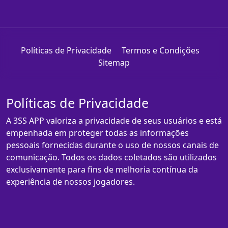
Políticas de Privacidade
Termos e Condições
Sitemap
Políticas de Privacidade
A 3SS APP valoriza a privacidade de seus usuários e está
empenhada em proteger todas as informações
pessoais fornecidas durante o uso de nossos canais de
comunicação. Todos os dados coletados são utilizados
exclusivamente para fins de melhoria contínua da
experiência de nossos jogadores.