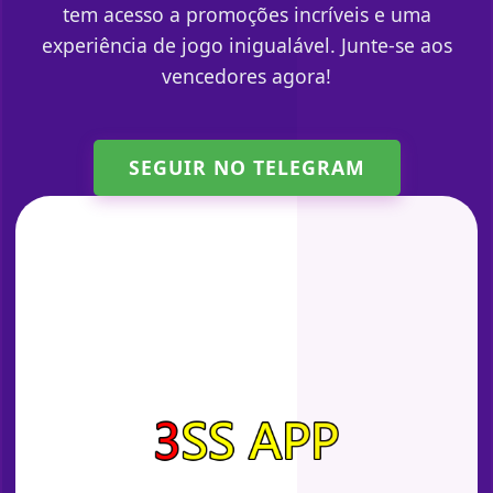
tem acesso a promoções incríveis e uma
experiência de jogo inigualável. Junte-se aos
vencedores agora!
SEGUIR NO TELEGRAM