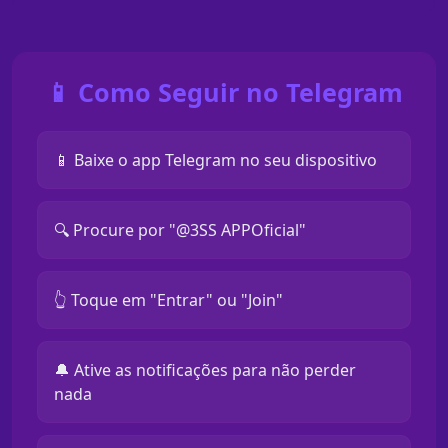
📱 Como Seguir no Telegram
📱 Baixe o app Telegram no seu dispositivo
🔍 Procure por "@3SS APPOficial"
👆 Toque em "Entrar" ou "Join"
🔔 Ative as notificações para não perder
nada