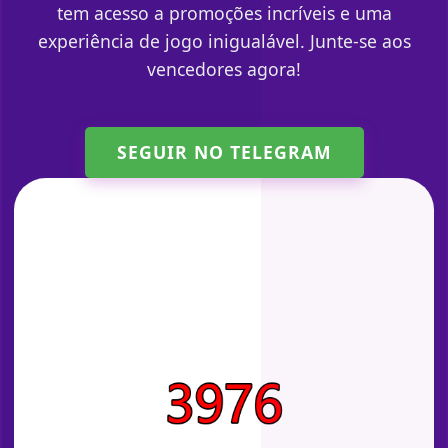
tem acesso a promoções incríveis e uma
experiência de jogo inigualável. Junte-se aos
vencedores agora!
SEGUIR NO TELEGRAM