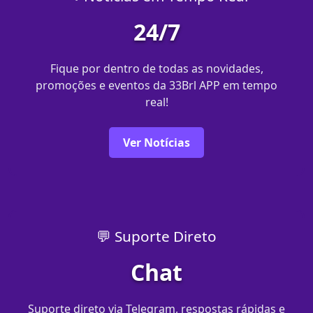
24/7
Fique por dentro de todas as novidades,
promoções e eventos da 33Brl APP em tempo
real!
Ver Notícias
💬 Suporte Direto
Chat
Suporte direto via Telegram, respostas rápidas e