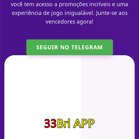
você tem acesso a promoções incríveis e uma
experiência de jogo inigualável. Junte-se aos
vencedores agora!
SEGUIR NO TELEGRAM