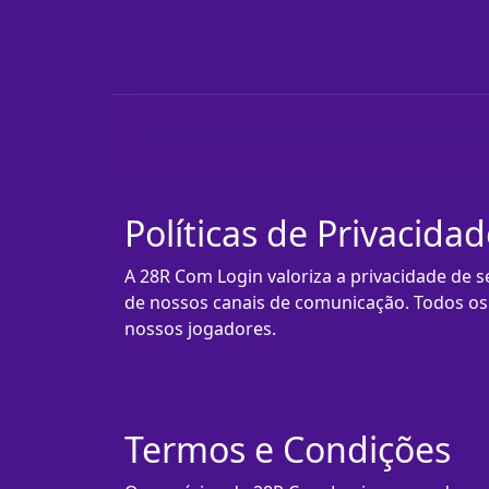
Políticas de Privacida
A 28R Com Login valoriza a privacidade de 
de nossos canais de comunicação. Todos os 
nossos jogadores.
Termos e Condições