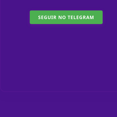
SEGUIR NO TELEGRAM