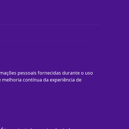
rmações pessoais fornecidas durante o uso
e melhoria contínua da experiência de