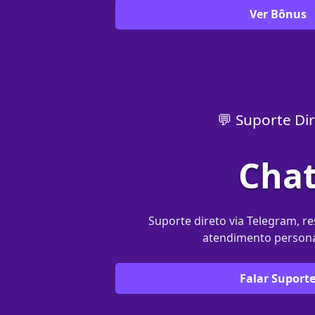
Ver Bônus
💬 Suporte Di
Cha
Suporte direto via Telegram, r
atendimento persona
Falar Suport