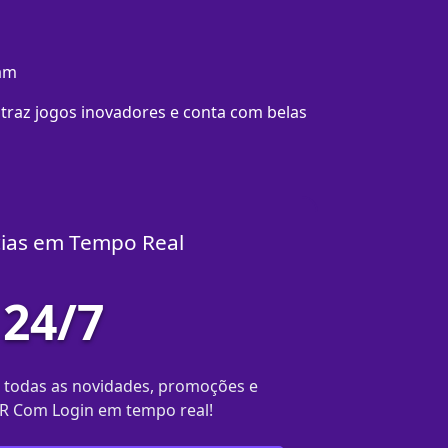
ram
traz jogos inovadores e conta com belas
cias em Tempo Real
24/7
e todas as novidades, promoções e
R Com Login em tempo real!