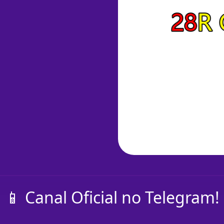
📱 Canal Oficial no Telegram!