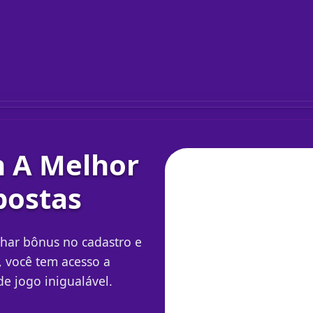
n A Melhor
postas
har bônus no cadastro e
 você tem acesso a
e jogo inigualável.