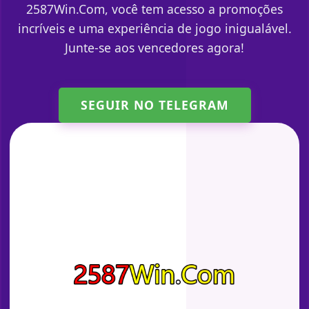
2587Win.Com, você tem acesso a promoções
incríveis e uma experiência de jogo inigualável.
Junte-se aos vencedores agora!
SEGUIR NO TELEGRAM