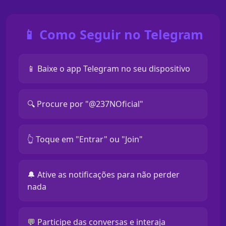
📱 Como Seguir no Telegram
📱 Baixe o app Telegram no seu dispositivo
🔍 Procure por "@237NOficial"
👆 Toque em "Entrar" ou "Join"
🔔 Ative as notificações para não perder
nada
💬 Participe das conversas e interaja