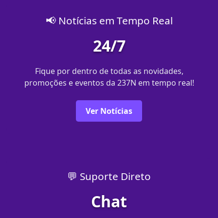
📢 Notícias em Tempo Real
24/7
Fique por dentro de todas as novidades,
promoções e eventos da 237N em tempo real!
Ver Notícias
💬 Suporte Direto
Chat