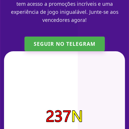
tem acesso a promoções incríveis e uma
experiência de jogo inigualável. Junte-se aos
vencedores agora!
SEGUIR NO TELEGRAM