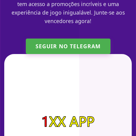
tem acesso a promoções incríveis e uma
experiência de jogo inigualável. Junte-se aos
vencedores agora!
SEGUIR NO TELEGRAM