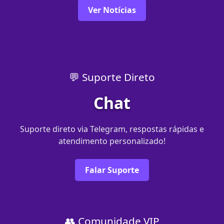
Ver Notícias
💬 Suporte Direto
Chat
Suporte direto via Telegram, respostas rápidas e
atendimento personalizado!
Falar Suporte
👥 Comunidade VIP