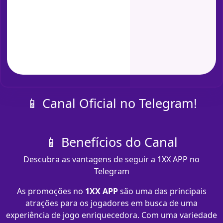
📱 Canal Oficial no Telegram!
📱 Benefícios do Canal
Descubra as vantagens de seguir a 1XX APP no
Telegram
As promoções no
1XX APP
são uma das principais
atrações para os jogadores em busca de uma
experiência de jogo enriquecedora. Com uma variedade