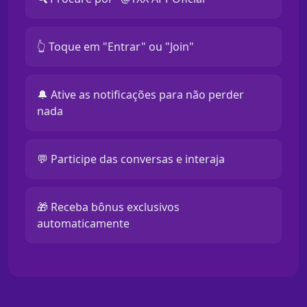
👆 Toque em "Entrar" ou "Join"
🔔 Ative as notificações para não perder
nada
💬 Participe das conversas e interaja
🎁 Receba bônus exclusivos
automaticamente