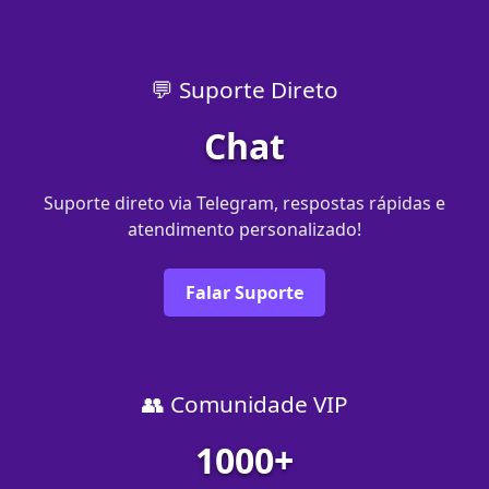
💬 Suporte Direto
Chat
Suporte direto via Telegram, respostas rápidas e
atendimento personalizado!
Falar Suporte
👥 Comunidade VIP
1000+