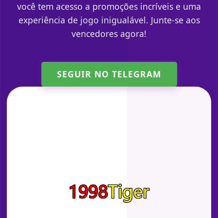
você tem acesso a promoções incríveis e uma
experiência de jogo inigualável. Junte-se aos
vencedores agora!
SEGUIR NO TELEGRAM