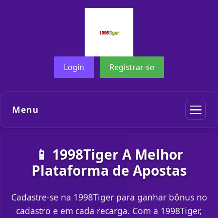
Login
Registrar-se
Menu
📱 1998Tiger A Melhor
Plataforma de Apostas
Cadastre-se na 1998Tiger para ganhar bônus no
cadastro e em cada recarga. Com a 1998Tiger,