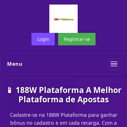
Login
Registrar-se
Menu
📱 188W Plataforma A Melhor
Plataforma de Apostas
Cadastre-se na 188W Plataforma para ganhar
bônus no cadastro e em cada recarga. Com a