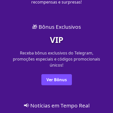
recompensas e surpresas!
🎁 Bônus Exclusivos
VIP
Receba bônus exclusivos do Telegram,
promoções especiais e códigos promocionais
únicos!
Ver Bônus
📢 Notícias em Tempo Real