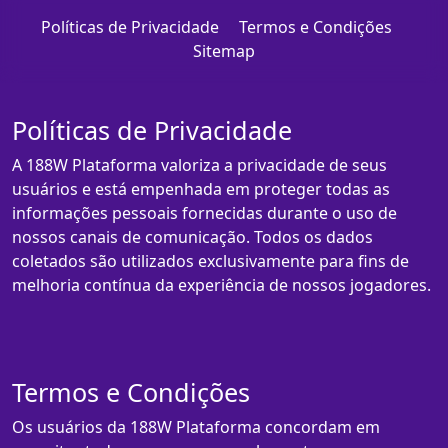
Políticas de Privacidade
Termos e Condições
Sitemap
Políticas de Privacidade
A 188W Plataforma valoriza a privacidade de seus
usuários e está empenhada em proteger todas as
informações pessoais fornecidas durante o uso de
nossos canais de comunicação. Todos os dados
coletados são utilizados exclusivamente para fins de
melhoria contínua da experiência de nossos jogadores.
Termos e Condições
Os usuários da 188W Plataforma concordam em