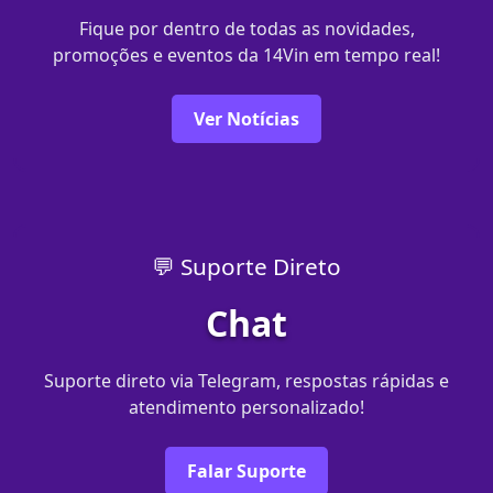
Fique por dentro de todas as novidades,
promoções e eventos da 14Vin em tempo real!
Ver Notícias
💬 Suporte Direto
Chat
Suporte direto via Telegram, respostas rápidas e
atendimento personalizado!
Falar Suporte