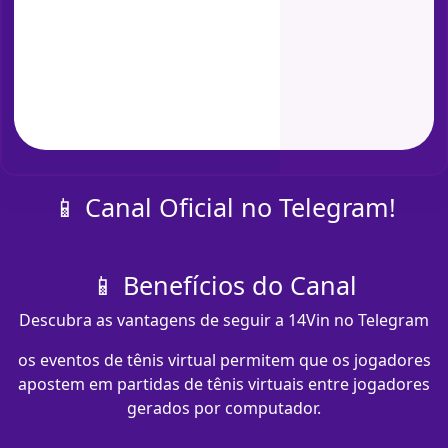
📱 Canal Oficial no Telegram!
📱 Benefícios do Canal
Descubra as vantagens de seguir a 14Vin no Telegram
os eventos de tênis virtual permitem que os jogadores
apostem em partidas de tênis virtuais entre jogadores
gerados por computador.