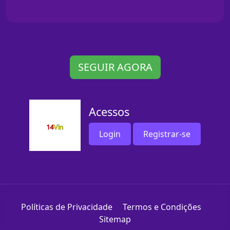
SEGUIR AGORA
Acessos
Login
Registrar-se
Políticas de Privacidade
Termos e Condições
Sitemap