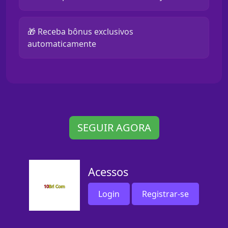
🎁 Receba bônus exclusivos
automaticamente
SEGUIR AGORA
Acessos
Login
Registrar-se