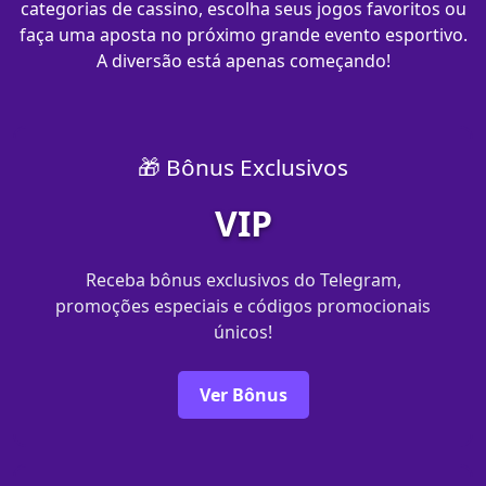
categorias de cassino, escolha seus jogos favoritos ou
faça uma aposta no próximo grande evento esportivo.
A diversão está apenas começando!
🎁 Bônus Exclusivos
VIP
Receba bônus exclusivos do Telegram,
promoções especiais e códigos promocionais
únicos!
Ver Bônus