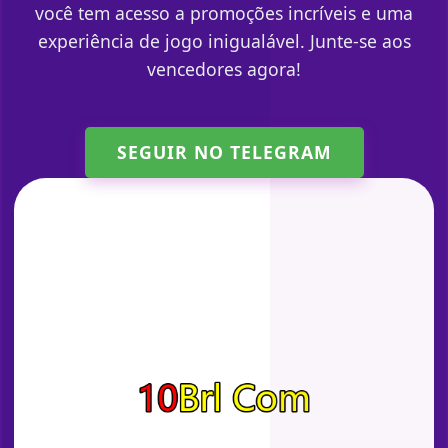
você tem acesso a promoções incríveis e uma
experiência de jogo inigualável. Junte-se aos
vencedores agora!
SEGUIR NO TELEGRAM