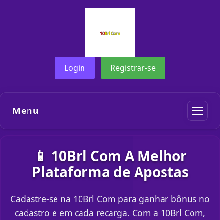
Login
Registrar-se
Menu
📱 10Brl Com A Melhor
Plataforma de Apostas
Cadastre-se na 10Brl Com para ganhar bônus no
cadastro e em cada recarga. Com a 10Brl Com,