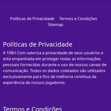
Políticas de Privacidade
Termos e Condições
Sitemap
Políticas de Privacidade
A 10Brl Com valoriza a privacidade de seus usuários e
está empenhada em proteger todas as informações
pessoais fornecidas durante o uso de nossos canais de
comunicação. Todos os dados coletados são utilizados
exclusivamente para fins de melhoria contínua da
experiência de nossos jogadores.
Termos e Condições