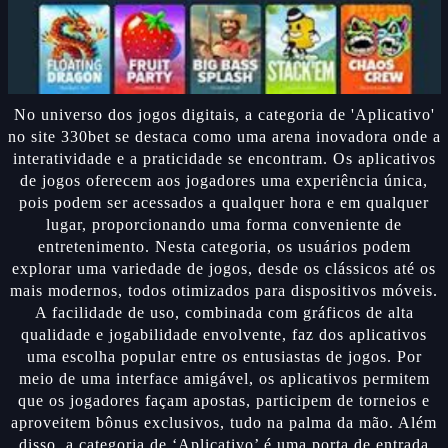
No universo dos jogos digitais, a categoria de 'Aplicativo'
no site 330bet se destaca como uma arena inovadora onde a
interatividade e a praticidade se encontram. Os aplicativos
de jogos oferecem aos jogadores uma experiência única,
pois podem ser acessados a qualquer hora e em qualquer
lugar, proporcionando uma forma conveniente de
entretenimento. Nesta categoria, os usuários podem
explorar uma variedade de jogos, desde os clássicos até os
mais modernos, todos otimizados para dispositivos móveis.
A facilidade de uso, combinada com gráficos de alta
qualidade e jogabilidade envolvente, faz dos aplicativos
uma escolha popular entre os entusiastas de jogos. Por
meio de uma interface amigável, os aplicativos permitem
que os jogadores façam apostas, participem de torneios e
aproveitem bônus exclusivos, tudo na palma da mão. Além
disso, a categoria de ‘Aplicativo’ é uma porta de entrada