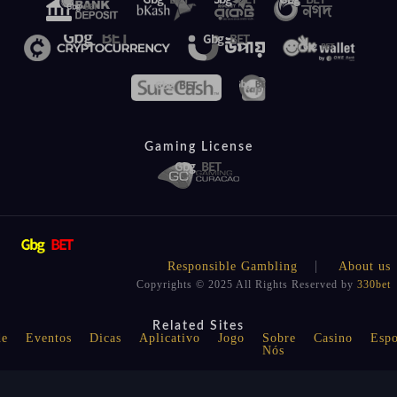
Gaming License
Responsible Gambling
About us
Copyrights © 2025 All Rights Reserved by
330bet
Related Sites
de
Eventos
Dicas
Aplicativo
Jogo
Sobre
Casino
Espo
Nós