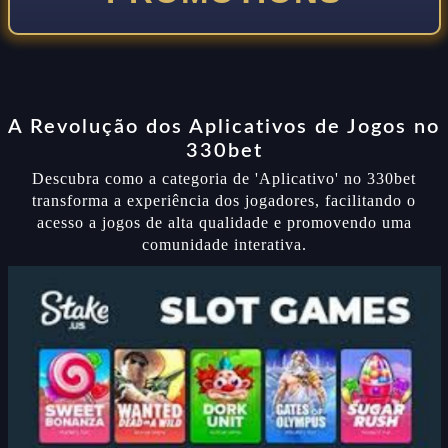
A Revolução dos Aplicativos de Jogos no
330bet
Descubra como a categoria de 'Aplicativo' no 330bet
transforma a experiência dos jogadores, facilitando o
acesso a jogos de alta qualidade e promovendo uma
comunidade interativa.